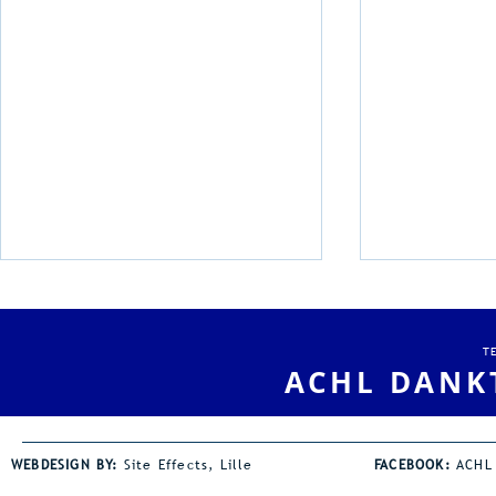
BK Aller Categorieën: Titel
voor Jef Vermeiren en
Belgisch record voor Kevin
T
Na twee beloftentitels behaalde
ACHL DANK
Schauwaers!
Jef Vermeiren nu ook zijn eerste
Nationale titel Aller
Categorieën. In Louvain-la-
WEBDESIGN BY:
Site Effects, Lille
FACEBOOK:
ACHL
Drie podi
Neuve was een sprong...