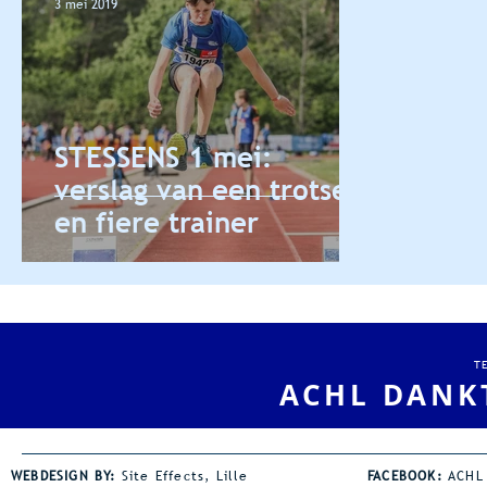
3 mei 2019
STESSENS 1 mei:
verslag van een trotse
en fiere trainer
T
ACHL DANK
WEBDESIGN BY:
Site Effects, Lille
FACEBOOK:
ACHL