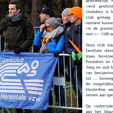
Atletiekclub
werd gestic
Sindsdien is 
club gestaag
moment kunnen
we de grootst
met +/- 1100 a
Onze club sta
familiale sfee
staan bovenaa
Prestaties en 
Jong en oud k
van benjamins
tot ... Sommig
de mogelijkh
kleuterklas a
nemen aan spe
Op wedstrijd
aan het bl