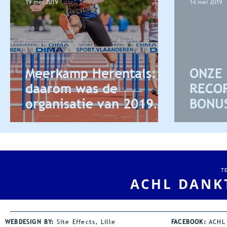
19 mei 2019
14 mei 2019
Meerkamp Herentals:
ONZE
daarom was de
RECOR
organisatie van 2019
BONUS
een top-editie.
T
ACHL DANK
WEBDESIGN BY:
Site Effects, Lille
FACEBOOK:
ACHL