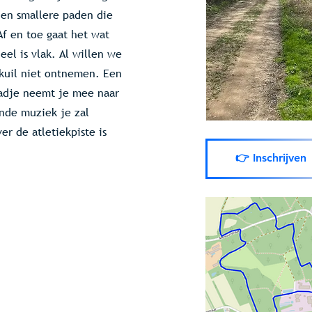
 en smallere paden die
Af en toe gaat het wat
eel is vlak. Al willen we
kuil niet ontnemen. Een
adje neemt je mee naar
nde muziek je zal
r de atletiekpiste is
👉 Inschrijven