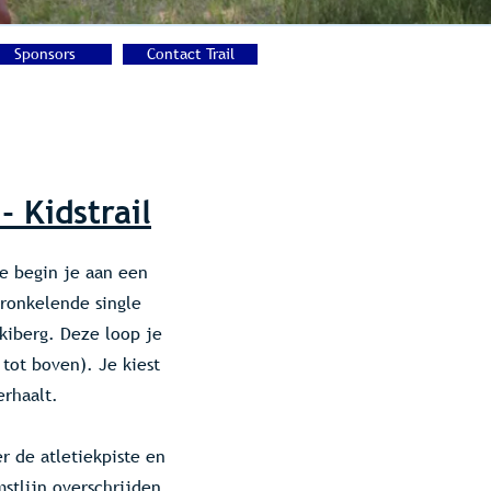
Sponsors
Contact Trail
- Kidstrail
e begin je aan een
ronkelende single
kiberg. Deze loop je
tot boven). Je kiest
erhaalt.
r de atletiekpiste en
stlijn overschrijden.