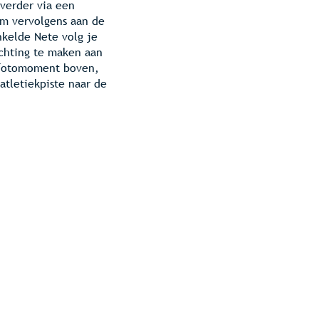
 verder via een
om vervolgens aan de
nkelde Nete volg je
chting te maken aan
t fotomoment boven,
atletiekpiste naar de