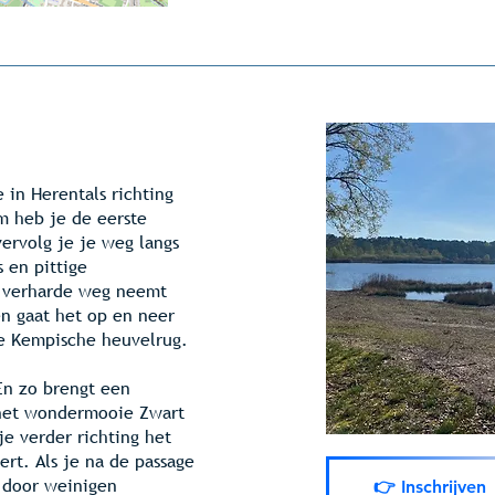
e in Herentals richting
m heb je de eerste
ervolg je je weg langs
 en pittige
uk verharde weg neemt
en gaat het op en neer
e Kempische heuvelrug.
En zo brengt een
j het wondermooie Zwart
je verder
richting het
rt. Als je na de passage
 door weinigen
👉 Inschrijven