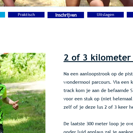
Praktisch
Inschrijven
Uitslagen
2 of 3 k
ilometer 
Na een aanloopstrook op de pist
wondermooi parcours. Via een k
track kom je aan de befaamde S
voor een stuk op (niet helemaal 
zelf of je deze lus 2 of 3 keer h
De laatste 300 meter loop je ove
onder luid applaus zal je aankom