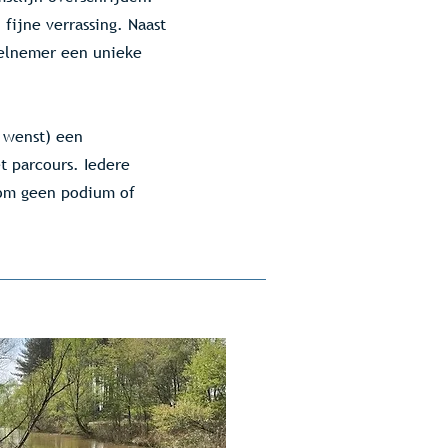
fijne verrassing. Naast
eelnemer een unieke
t wenst) een
t parcours. Iedere
rom geen podium of