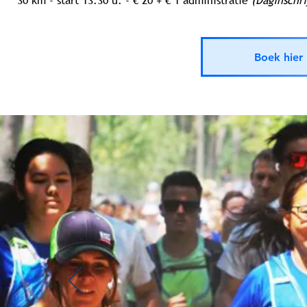
30 km - start 13.30 u. - € 20 + € 1 administratie
(Daginschri
Boek hier 