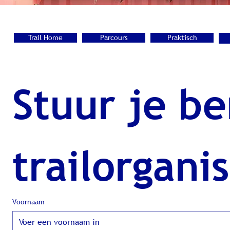
Trail Home
Parcours
Praktisch
Stuur je be
trailorgani
Voornaam