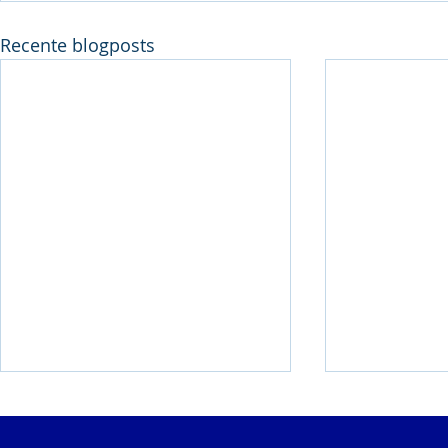
Recente blogposts
Weekend met 6
BK Alle Ca
clubrecords!
Goud, Zilv