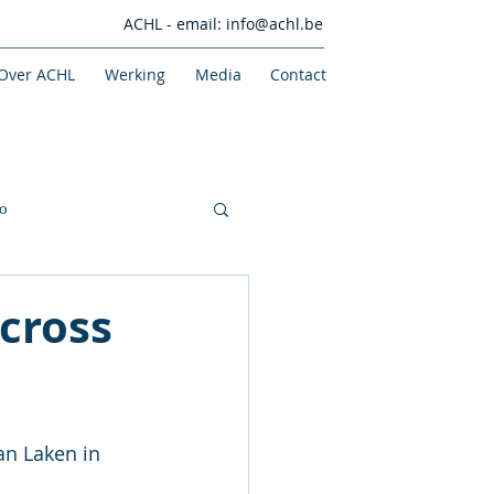
ACHL - email:
info@achl.be
Over ACHL
Werking
Media
Contact
o
 cross
an Laken in 