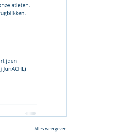
nze atleten.
ugblikken.
0"44 (8e allertijden
												bij JunACHL)
Alles weergeven