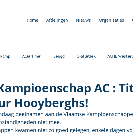
Home
Afdelingen
Nieuws
Organisaties
rkamp
ACM 1 mei
Jeugd
G-atletiek
ACHL Westerl
Kampioenschap AC : Tit
eur Hooyberghs!
vandaag deelnamen aan de Vlaamse Kampioenschappen
standigheden niet mee.
pen kwamen niet zo goed gelegen, enkele dagen vo