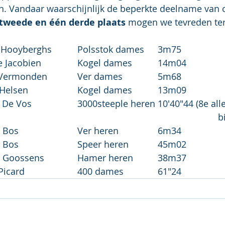
n. Vandaar waarschijnlijk de beperkte deelname van o
n tweede en één derde plaats
 mogen we tevreden ter
1e plaats:	Fleur Hooyberghs		Polsstok dames	3m75
2e plaats;	Lenne Jacobien		Kogel dames		14m04
3e plaats:	Julie Vermonden		Ver dames		5m68
4e plaats:	Elise Helsen			Kogel dames		13m09
7e plaats:	Ward De Vos			3000steeple heren	10'4
			
9e plaats;	Siebe Bos			Ver heren		6m34
			Siebe Bos			Speer heren		45m02
12e plaats:	Bjorn Goossens		Hamer heren		38m37
19e plaats:	Kaat Picard			400 dames		61"24