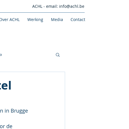
ACHL - email:
info@achl.be
Over ACHL
Werking
Media
Contact
o
el
 in Brugge 
or de 