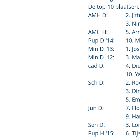
De top-10 plaatsen:
AMH D:	
			3.
AMH H:
Pup D '1
Min D '
Min D '1
cad D:		
			10
Sch D:	
			3. 
			5. 
Jun D:		
			9.
Sen D:		
Pup H '15: