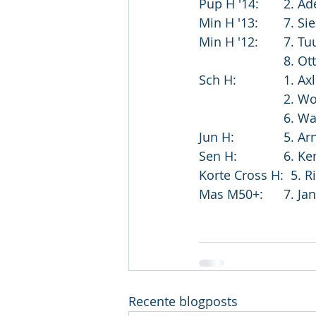
Pup H '1
Min H '13:
Min H '12
			8. 
Sch H:	
			2.
			6. 
Jun H:	
Sen H:	
Korte Cross H:  5. R
Mas M50+
Recente blogposts