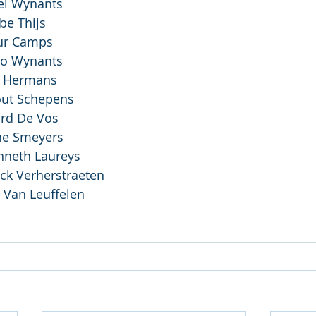
4:	2. Adel Wynants
	7. Siebe Thijs
:	7. Tuur Camps
Otto Wynants
	1. Axl Hermans
 Wout Schepens
Ward De Vos
	5. Arne Smeyers
	6. Kenneth Laureys
ick Verherstraeten
:	7. Jan Van Leuffelen