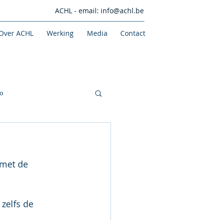
ACHL - email:
info@achl.be
Over ACHL
Werking
Media
Contact
o
met de 
zelfs de 