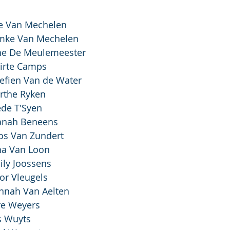
	2. Jitte Van Mechelen
 Nimke Van Mechelen
		5. Arne De Meulemeester
4:	10. Mirte Camps
13:	1. Josefien Van de Water
2:	3. Marthe Ryken
4. Diede T'Syen
. Yanah Beneens
	2. Roos Van Zundert
Dina Van Loon
Emily Joossens
7. Floor Vleugels
 Hannah Van Aelten
3. Lore Weyers
	6. Tijs Wuyts