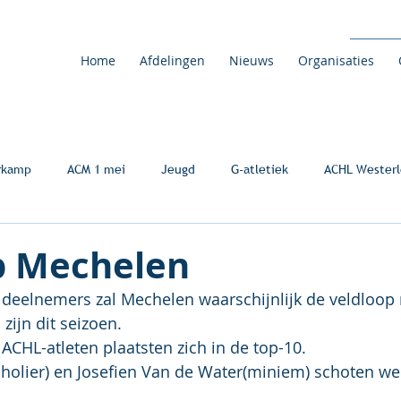
Home
Afdelingen
Nieuws
Organisaties
rkamp
ACM 1 mei
Jeugd
G-atletiek
ACHL Westerl
p Mechelen
deelnemers zal Mechelen waarschijnlijk de veldloop 
ijn dit seizoen.
ACHL-atleten plaatsten zich in de top-10.
olier) en Josefien Van de Water(miniem) schoten we 