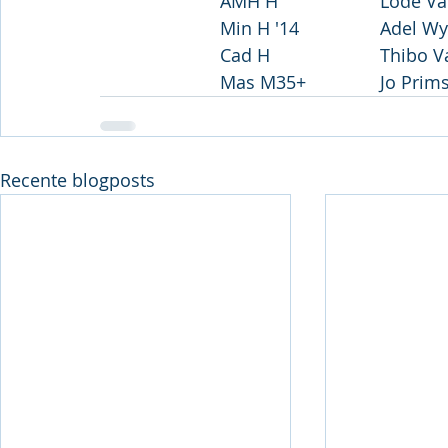
			AMH H			L
			Min H '14		A
			Cad H			
Recente blogposts