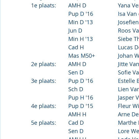
			Pup D '16	
			Min D '13
			Jun D			R
			Min H '13		Sieb
			Cad H			Lu
			Mas M50+		Joha
2e plaats:	AMH D
3e plaats:	Pup D '16	
			Sch D			Li
			Pup H '16		
4e plaats:	Pup D '15		Fleu
			AMH H		
5e plaats:	Cad D		
			Sen D			Lor