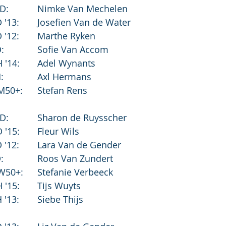
1e plaats:	AMH D:		Nimke Van Mechelen
			Min D '13:	Josefien Van de Water
			Min D '12:	Marthe Ryken
			Sen D:		Sofie Van Accom
			Pup H '14:	Adel Wynants
			Sch H:		Axl Hermans
			Mas M50+:	Stefan Rens
2e plaats:	AMH D:		Sharon de Ruysscher
			Pup D '15:	Fleur Wils
			Min D '12:	Lara Van de Gender
			Sch D:		Roos Van Zundert
			Mas W50+:	Stefanie Verbeeck
			Pup H '15:	Tijs Wuyts
			Min H '13:	Siebe Thijs 