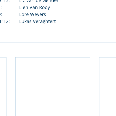
3e plaats:	Min D '13:	Liz Van de Gender
			Sch D:		Lien Van Rooy
			Sen D:		Lore Weyers
			Min H '12:	Lukas Veraghtert