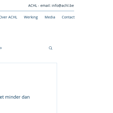
ACHL - email:
info@achl.be
Over ACHL
Werking
Media
Contact
o
iet minder dan 