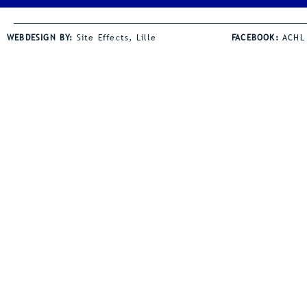
tevreden terugblikken op onze
Jaden Coley 
jaarlijkse avondmeeting. De
horden een s
WEBDESIGN BY:
Site Effects, Lille
FACEBOOK:
ACHL
wind was wel een spelbreker bij
de juniorsho
heel wat disciplines. Dat was
bezit Jaden z
zeker zo voor onze afstand
juniorsrecor