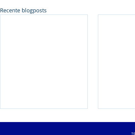
Recente blogposts
Pluym-Van Loon
Weekend m
Avondmeeting
clubrecord
T