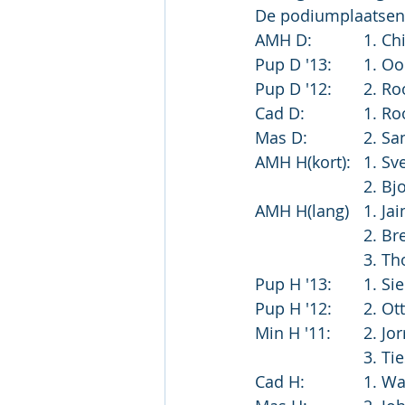
De podiumplaatsen
AMH D:
Pup D '12:
Mas D:	
			2. 
			2. 
			3.
Pup H '1
Min H '
			3. 