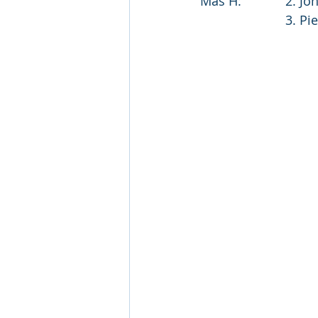
Mas H:		
			3. 