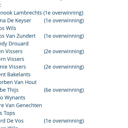
:
		1. Chinook Lambrechts (1e overwinning)
Pup D '13:	1. Oona De Keyser		(1e overwinning)
	2. Roos Wils
Cad D:		1. Roos Van Zundert	(1e overwinning)
	2. Sandy Drouard
AMH H(kort):	1. Sven Vissers		(2e overwinning)
Bjorn Vissers
AMH H(lang)	1. Jaimie Vissers		(2e overwinning)
Brent Bakelants
 Thorben Van Hout
Pup H '13:	1. Siebe Thijs			(6e overwinning)
2:	2. Otto Wynants
11:	2. Jorre Van Genechten
Ties Tops
Cad H:		1. Ward De Vos		(1e overwinning)