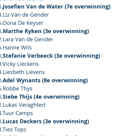
1.Jo
sefien Van de Water (7e overwinning)
3.Li
z Van de Gender
				5.Oona De Keyser
1.Ma
rthe Ryken (3e overwinning)
2.La
ra Van de Gender
en D:			5.Hanne Wils
1.St
efanie Verbeeck (3e overwinning)
3.Vi
cky Lieckens
4.Li
esbeth Lievens
1.Ad
el Wynants (8e overwinning)
5.Ro
bbe Thys
1.Si
ebe Thijs (4e overwinning)
2.Lu
kas Veraghtert
				4.Tuur Camps
1.Lu
cas Deckers (3e overwinning)
				3.Ties Tops