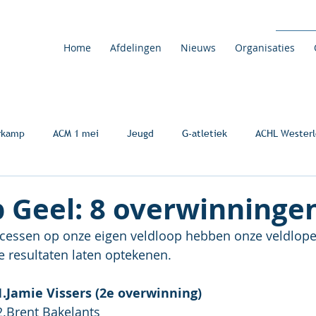
Home
Afdelingen
Nieuws
Organisaties
rkamp
ACM 1 mei
Jeugd
G-atletiek
ACHL Westerl
p Geel: 8 overwinninge
cessen op onze eigen veldloop hebben onze veldloper
 resultaten laten optekenen.
1.Jamie Vissers (2e overwinning)
2.Br
ent Bakelants