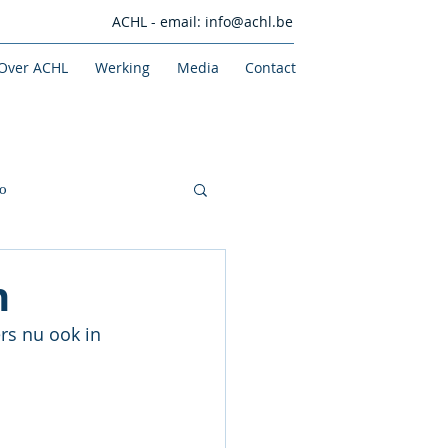
ACHL - email:
info@achl.be
Over ACHL
Werking
Media
Contact
o
n
s nu ook in 