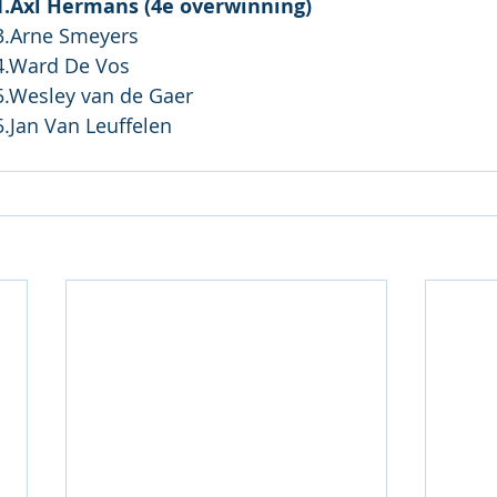
1.Ax
l Hermans (4e overwinning)
3.Ar
ne Smeyers
				4.Ward De Vos
as M35+:		5.Wesley van de Gaer
as M50+:		5.Jan Van Leuffelen