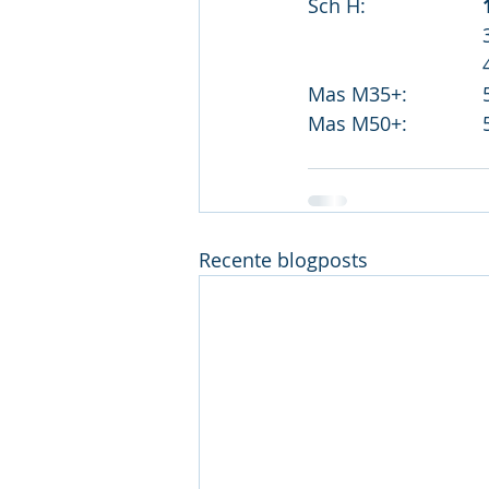
Sch H:			
M
M
Recente blogposts