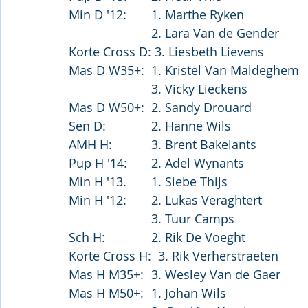
Min D '12:	1. Marthe Ryken
			2. Lara Van de Gender
Korte Cross D: 3. Liesbeth Lievens
Mas D W35+:	1. Kristel Van Maldeghem
			3. Vicky Lieckens
Mas D W50+:	2. Sandy Drouard
Sen D:		2. Hanne Wils
AMH H:		3. Brent Bakelants
Pup H '14:	2. Adel Wynants
Min H '13.	1. Siebe Thijs
Min H '12:	2. Lukas Veraghtert
			3. Tuur Camps
Sch H:		2. Rik De Voeght
Korte Cross H:  3. Rik Verherstraeten
Mas H M35+:	3. Wesley Van de Gaer
Mas H M50+:	1. Johan Wils