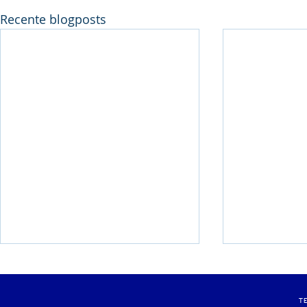
Recente blogposts
Pluym-Van Loon
Weekend m
Avondmeeting
clubrecord
T