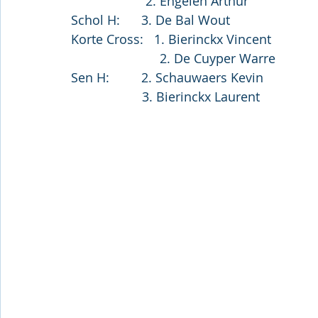
                     2. Engelen Arthur
Schol H:      3. De Bal Wout
Korte Cross:   1. Bierinckx Vincent
                         2. De Cuyper Warre
Sen H:         2. Schauwaers Kevin
                    3. Bierinckx Laurent