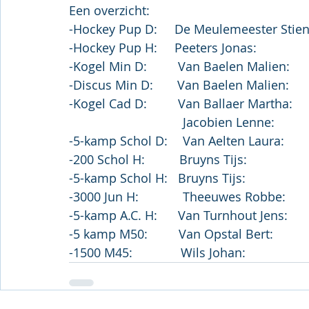
Een overzicht:
-Hockey Pup D:     De Meulemeester Stien:
-Hockey Pup H:     Peeters Jonas:             
-Kogel Min D:         Van Baelen Malien:     
-Discus Min D:       Van Baelen Malien:      
-Kogel Cad D:         Van Ballaer Martha:    
                                 Jacobie
-200 Schol H:          Bruyns Tijs:                
-5-kamp A.C. H:      Van Turnhout Jens:       
-5 kamp M50:         Van Opstal Bert:          
-1500 M45:              Wils Johan:                 