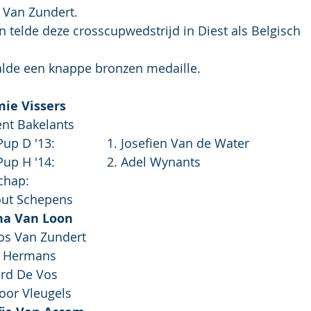
 Van Zundert.
 telde deze crosscupwedstrijd in Diest als Belgisch 
alde een knappe bronzen medaille.
mie Vissers
Brent Bakelants
Voorprogramma:  	Pup D '13:		1. Josefien Van de Water
				Pup H '14:		2. Adel Wynants
chap:
09:	4. Wout Schepens
ina Van Loon
 Roos Van Zundert
:	7. Axl Hermans
Ward De Vos
10. Floor Vleugels