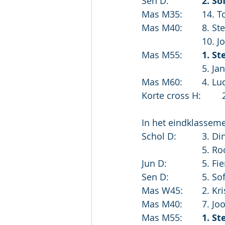
Sen D:		
2. S
Mas M35
Mas M40:
			10.
Mas M55:	
1. St
			5. 
Mas M60
K
In het eindklassem
Schol D:
			5.
Jun D:	
Sen D:	
Mas W45
Mas M40:
Mas M55:	
1. St