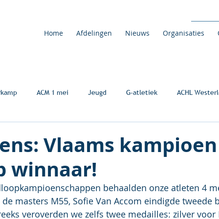
Home
Afdelingen
Nieuws
Organisaties
rkamp
ACM 1 mei
Jeugd
G-atletiek
ACHL Westerl
Rens: Vlaams kampioen
p winnaar!
loopkampioenschappen behaalden onze atleten 4 me
 de masters M55, Sofie Van Accom eindigde tweede bi
reeks veroverden we zelfs twee medailles: zilver voor