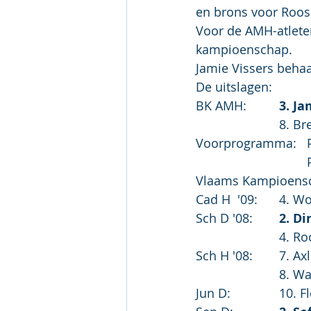
en brons voor Roos
Voor de AMH-atleten
kampioenschap.
Jamie Vissers beha
De uitslagen:
BK AMH:		
3. Ja
			8. 
Vlaams Kampioens
Cad H  '
Sch D '08:	
2. D
			4.
Sch H '08
			8. 
Jun D:		