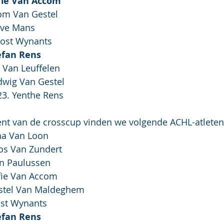
ofie Van Accom
:	14. Tom Van Gestel
	8. Steve Mans
 Joost Wynants
efan Rens
Jan Van Leuffelen
:	4. Ludwig Van Gestel
orte cross H:	23. Yenthe Rens
ent van de crosscup vinden we volgende ACHL-atleten
		3. Dina Van Loon
 Roos Van Zundert
	5. Fien Paulussen
	5. Sofie Van Accom
:	2. Kristel Van Maldeghem
	7. Joost Wynants
efan Rens