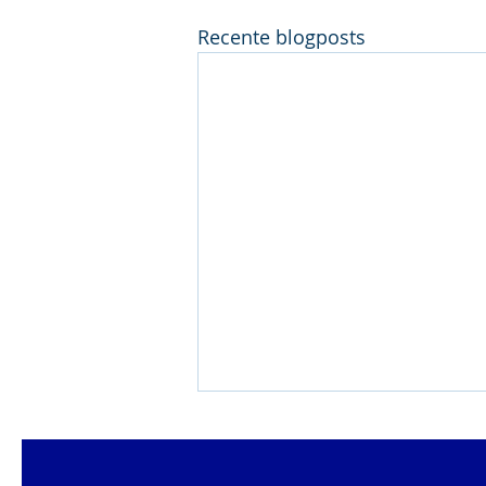
Recente blogposts
Pluym-Van Loon
Avondmeeting