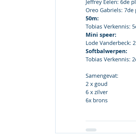
Jeffrey Eelen: 6de p
Oreo Gabriels: 7de 
50m:
Tobias Verkennis: 5
Mini speer:
Lode Vanderbeck: 2d
Softbalwerpen:
Tobias Verkennis: 2d
Samengevat:
2 x goud
6 x zilver
6x brons