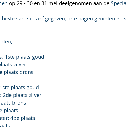
ben 
op 29 - 30 en 31 mei deelgenomen aan de 
Specia
beste van zichzelf gegeven, drie dagen genieten en s
taten,:
: 1ste plaats goud
laats zilver
e plaats brons
1ste plaats goud
2de plaats zilver
laats brons
e plaats
er: 4de plaats
laats