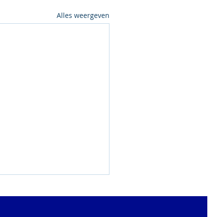
Alles weergeven
lle Categorieën:
, Zilver en Brons!