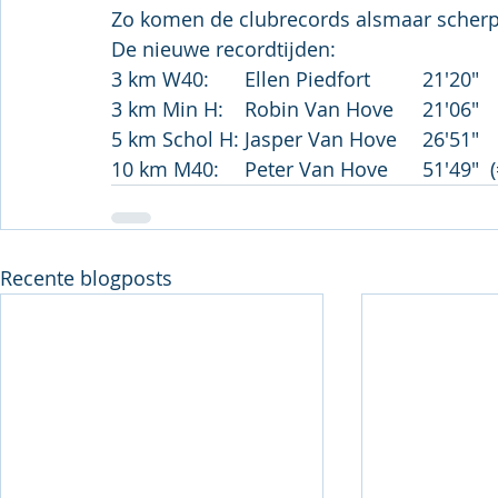
Zo komen de clubrecords alsmaar scherpe
De nieuwe recordtijden:
3 km W40:	Ellen Piedfort		21'20"
3 km Min H:	Robin Van Hove	21'06"
5 km Schol H:	Jasper Van Hove	26'51"
10 km M40:	Peter 
Recente blogposts