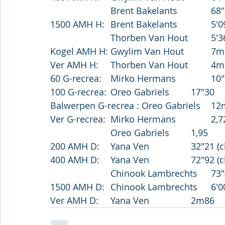
			Brent Bakel
1500 AMH H:	Bren
			Thorben V
Kogel A
Ver AMH 
60 G-recrea:	Mirko 
100 G-recrea:	Oreo Gabriels		17"30
Balwerpen G-recrea 
Ver G-recrea:	Mirko Hermans
			Oreo Gabriels		1,95
200 AMH D:	Yana V
400 AMH D:	Yana V
			Chinook Lambr
1500 AMH D:	Chino
Ver AMH D:	Yana Ven			2m86