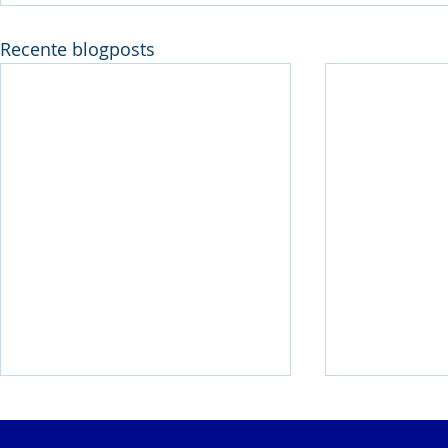
Recente blogposts
Pluym-Van Loon
Weekend m
Avondmeeting
clubrecord