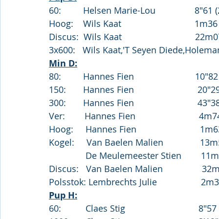
60:         Helsen Marie-Lou                8"61 
Hoog:    Wils Kaat                              1m3
Discus:  Wils Kaat                              22
3x600:   Wils Kaat,'T Seyen Diede,Holemans
Min D:
80:	      Hannes Fien                         10"8
150:       Hannes Fien                          20"
300:       Hannes Fien                          43"
Ver:        Hannes Fien                          4
Hoog:     Hannes Fien                          1m6
Kogel:     Van Baelen Malien               13
               De Meulemeester Stien      
Discus:   Van Baelen Malien                32
Polsstok: Lembrechts Julie                  2m
Pup H:
60:          Claes Stig                              8"