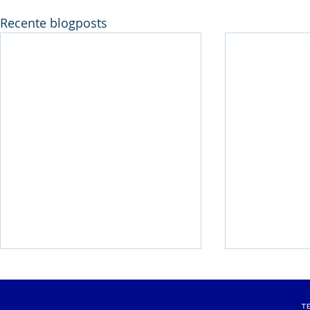
Recente blogposts
Pluym-Van Loon
Weekend m
Avondmeeting
clubrecord
T