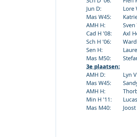
Sch D '06
Jun D:		
Mas W45:
AMH H:		
Cad H '08
Sch H '06
Sen H:	
Mas M50:	
3e plaatsen:
AMH D:		Ly
Mas W45:
AMH H:	
Min H '11
Mas M40: