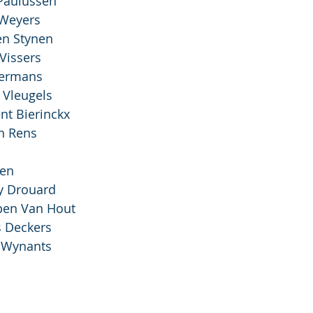
:	Fien Paulussen
Lore Weyers
	Katrien Stynen
Sven Vissers
:	Axl Hermans
:	Ward Vleugels
	Laurent Bierinckx
Stefan Rens
n Ven
	Sandy Drouard
	Thorben Van Hout
:	Lucas Deckers
	Joost Wynants