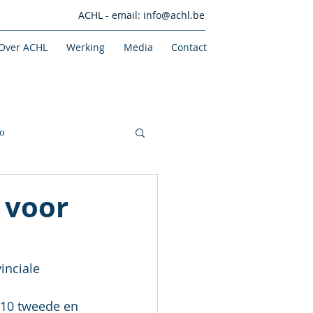
ACHL - email:
info@achl.be
Over ACHL
Werking
Media
Contact
o
 voor
inciale 
 10 tweede en 