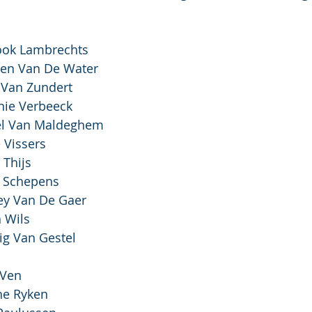
		Chinook Lambrechts
13:	Josefien Van De Water
8:	Roos Van Zundert
:	Stefanie Verbeeck
:	Kristel Van Maldeghem
Jamie Vissers
Siebe Thijs
9:	Wout Schepens
:	Wesley Van De Gaer
Johan Wils
:	Ludwig Van Gestel
ana Ven
:	Marthe Ryken