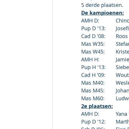
5 derde plaatsen.
De kampioenen:
AMH D:
Pup D '
Cad D '0
Mas W35
Mas W45
AMH H:		
Pup H '13:	
Cad H '0
Mas M40
Mas M45:	
Mas M60
2e plaatsen:
AMH D:		Y
Pup D '12