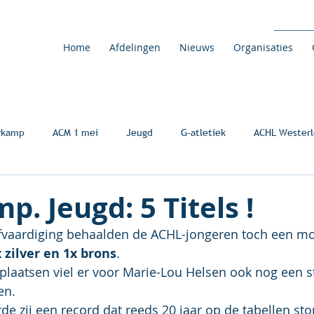
Home
Afdelingen
Nieuws
Organisaties
rkamp
ACM 1 mei
Jeugd
G-atletiek
ACHL Westerl
p. Jeugd: 5 Titels !
fvaardiging behaalden de ACHL-jongeren toch een mo
 zilver en 1x brons
.
laatsen viel er voor Marie-Lou Helsen ook nog een st
en.
e zij een record dat reeds 20 jaar op de tabellen sto