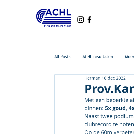
All Posts
ACHL resultaten
Mee
Herman
18 dec 2022
Prov.Kam
Met een beperkte a
binnen: 
5x goud, 4x
Naast twee podiump
clubrecord te noter
Op de 60m verbeterd