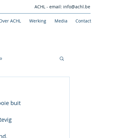
ACHL - email:
info@achl.be
Over ACHL
Werking
Media
Contact
o
oie buit 
evig 
nd. 