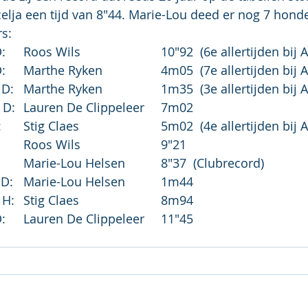
celja een tijd van 8"44. Marie-Lou deed er nog 7 honde
s:
Goud:	60H Pup D:	Roos Wils			10"92  (6e allertijden
		Ver  Pup D:	Marthe Ryken 		4m05  (7e allertijden
		Hoog Pup D:	Marthe Ryken			1m35  (3e allertijden
		Kogel Pup D:	Lauren De Clippeleer 	7m02
		Ver Min H:	Stig Claes			5m02  (4e allertijden 
Zilver:	60 Pup D:	Roos Wils			9"21
		60 Min D:	Marie-Lou Helsen		8"37  (Clubrecord)
		Hoog Min D:	Marie-Lou Helsen		1m44
		Kogel Min H:	Stig Claes			8m94
Brons:	60H Pup D:	Lauren De Clippeleer	11"45