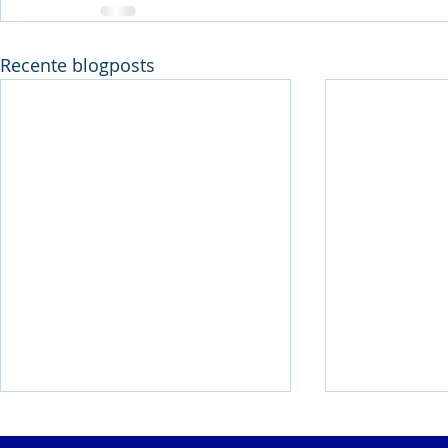
Recente blogposts
Pluym-Van Loon
Weekend m