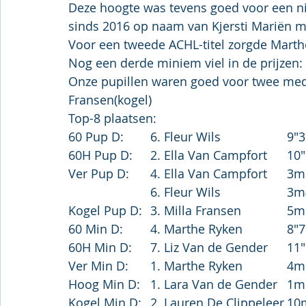
Deze hoogte was tevens goed voor een ni
sinds 2016 op naam van Kjersti Mariën 
Voor een tweede ACHL-titel zorgde Marthe
Nog een derde miniem viel in de prijzen:
Onze pupillen waren goed voor twee medai
Fransen(kogel)
Top-8 plaatsen:
60 Pup D:	6. Fleur W
60H Pup
Ver Pup D:	4. Ella Va
			6. Fleur W
Kogel Pup D:	3. Mill
60 Min D:	4. Marthe Ryk
60H Min D:	7. Liz Van 
Ver Min D:	1. Marth
Hoog Min 
Kogel Min D:	2. Laur