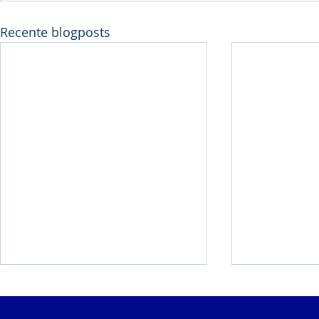
Recente blogposts
Weekend met 6
BK Alle Ca
clubrecords!
Goud, Zilv