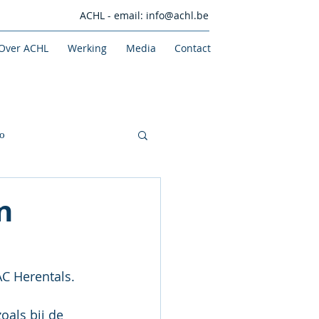
ACHL - email:
info@achl.be
Over ACHL
Werking
Media
Contact
o
n
AC Herentals.
als bij de 