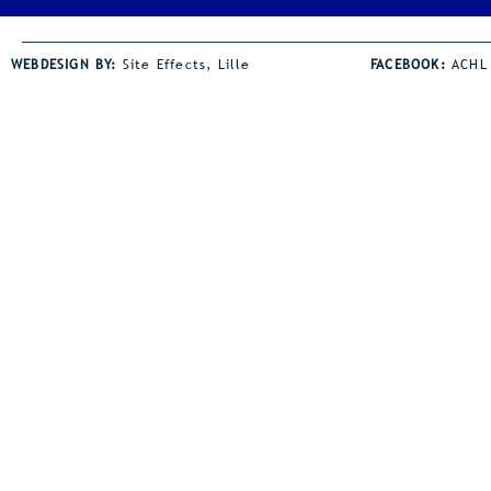
tevreden terugblikken op onze
Jaden Coley 
jaarlijkse avondmeeting. De
horden een s
WEBDESIGN BY:
Site Effects, Lille
FACEBOOK:
ACHL
wind was wel een spelbreker bij
de juniorsho
heel wat disciplines. Dat was
bezit Jaden z
zeker zo voor onze afstand
juniorsrecor