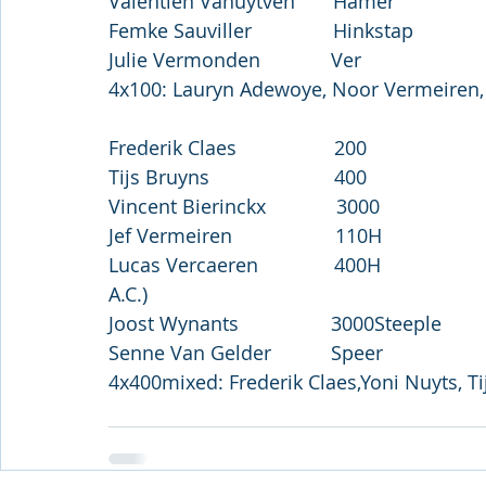
Valentien Vanuytven       Hamer              
Femke Sauviller               Hinkstap         
Julie Vermonden             Ver                   
4x100: Lauryn Adewoye, Noor Vermeiren, 
                                                            
Frederik Claes                  200                 
Tijs Bruyns                       400                    
Vincent Bierinckx             3000                 
Jef Vermeiren                   110H               
Lucas Vercaeren              400H               
A.C.)
Joost Wynants                 3000Steeple     
Senne Van Gelder           Speer               
4x400mixed: Frederik Claes,Yoni Nuyts, T
                                                            