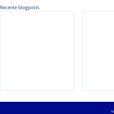
Recente blogposts
Belgische titel voor Stefan
Pluym-Van
Rens!
Avondmee
T