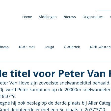
Home
Afdelingen
Nieuws
Organisaties
rkamp
ACM 1 mei
Jeugd
G-atletiek
ACHL Westerl
e titel voor Peter Van
Peter Van Hove zijn zoveelste snelwandeltitel behaald.
 50j. werd Peter kampioen op de 20000m snelwandelen
18'37"9.
egde hij ook beslag op de derde plaats bij Aller Categ
met debuteerde er met een 5e plaats in 2u37'37"0.