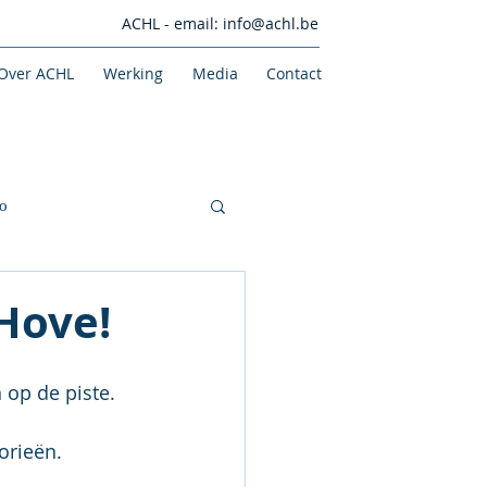
ACHL - email:
info@achl.be
Over ACHL
Werking
Media
Contact
o
 Hove!
 op de piste.
orieën.