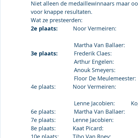
Niet alleen de medaillewinnaars maar oo
voor knappe resultaten.
Wat ze presteerden:
2e plaats:         
 Noor Vermeiren:             
			    Martha Van Ballaer:     
3e plaats:
	    Frederik Claes:             
			    Arthur Engelen:           
			    Anouk Smeyers:           
			    Floor De Meulemeester:
4e plaats:           Noor Vermeiren:            
6e plaats:	    Martha Van Ballaer:   
8e plaats:           Kaat Picard:                     
10e plaats:         Tibo Van Roey:               