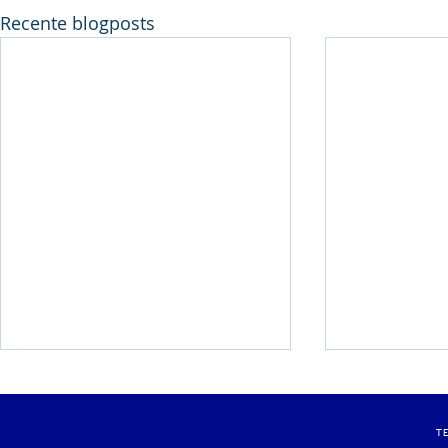
Recente blogposts
Pluym-Van Loon
Weekend m
Avondmeeting
clubrecord
T