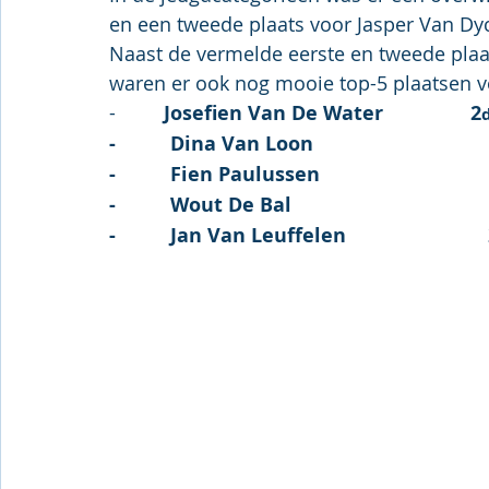
en een tweede plaats voor Jasper Van Dyck
Naast de vermelde eerste en tweede plaat
waren er ook nog mooie top-5 plaatsen v
-	  
Josefien Van De Water                2
-          Dina Van Loon                               
-          Fien Paulussen                              
-          Wout De Bal                                   
-          Jan Van Leuffelen                         