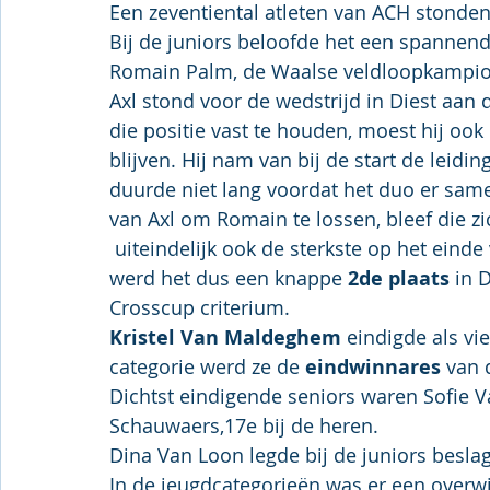
Een zeventiental atleten van ACH stonden 
Bij de juniors beloofde het een spannend
Romain Palm, de Waalse veldloopkampio
Axl stond voor de wedstrijd in Diest aan 
die positie vast te houden, moest hij ook 
blijven. Hij nam van bij de start de leid
duurde niet lang voordat het duo er sam
van Axl om Romain te lossen, bleef die zic
 uiteindelijk ook de sterkste op het eind
werd het dus een knappe 
2de plaats
 in 
Crosscup criterium.
Kristel Van Maldeghem
 eindigde als vi
categorie werd ze de
 eindwinnares
 van 
Dichtst eindigende seniors waren Sofie V
Schauwaers,17e bij de heren.
Dina Van Loon legde bij de juniors besla
In de jeugdcategorieën was er een overw