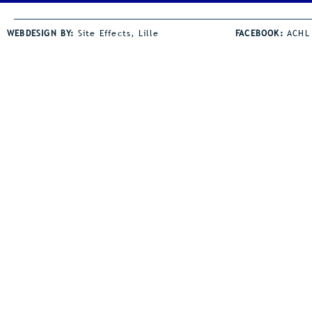
tevreden terugblikken op onze
Jaden Coley 
jaarlijkse avondmeeting. De
horden een s
WEBDESIGN BY:
Site Effects, Lille
FACEBOOK:
ACHL
wind was wel een spelbreker bij
de juniorsho
heel wat disciplines. Dat was
bezit Jaden z
zeker zo voor onze afstand
juniorsrecor