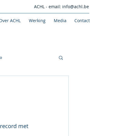
ACHL - email:
info@achl.be
Over ACHL
Werking
Media
Contact
o
.
brecord met 