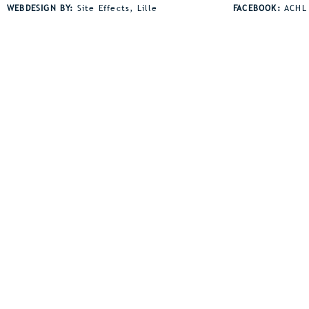
jaarlijkse avondmeeting. De
horden een s
WEBDESIGN BY:
Site Effects, Lille
FACEBOOK:
ACHL
wind was wel een spelbreker bij
de juniorsho
heel wat disciplines. Dat was
bezit Jaden z
zeker zo voor onze afstand
juniorsrecor