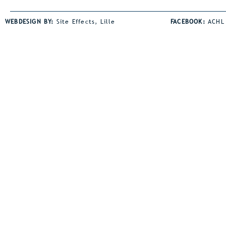
tevreden terugblikken op onze
Jaden Coley 
jaarlijkse avondmeeting. De
horden een s
WEBDESIGN BY:
Site Effects, Lille
FACEBOOK:
ACHL
wind was wel een spelbreker bij
de juniorsho
heel wat disciplines. Dat was
bezit Jaden z
zeker zo voor onze afstand
juniorsrecor