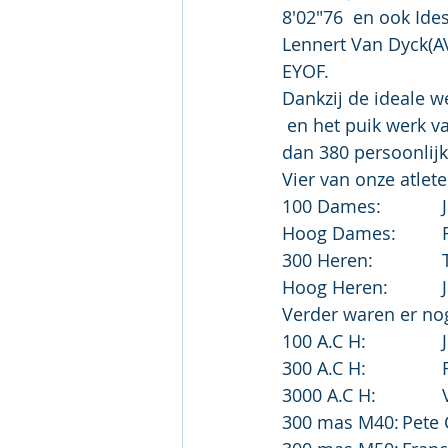
8'02"76  en ook Ide
Lennert Van Dyck(AV
EYOF. 
Dankzij de ideale 
 en het puik werk van de tempomakers op de afstandnummers, werden er niet minder 
dan 380 persoonlijk
Vier van onze atl
Verder waren er nog 