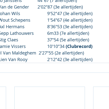
300 mas M50:	Franco Janssens		44"67 (7 allertijden)
800 mas M40:	Jelle Van de Gender	2'02"87 (3e allertijden)
3000 mas M50:	Johan Wils			9'52"47 (3e allertijden)
800 Sch H:		Wout Schepens		1'54"67 (4e allertijden)
3000 Sch H:		Axl Hermans			8'36"53 (3e allertijden)
Ver Sch H:		Sepp Lathouwers		6m33 (7e allertijden)
300 Cad H:		Stig Claes			37"54 (5e allertijden)
3000 AMH H:		Jamie Vissers			10'10"34 
(Clubrecord)
 W45:	Kristel Van Maldeghem  2'27"55 (2e allertijden)
800 Sch D:		Lien Van Rooy		2'12"42 (3e allertijden)