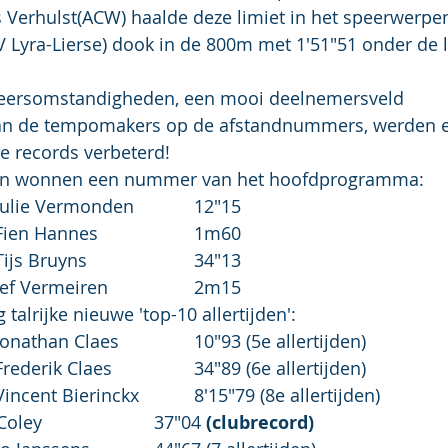
s Verhulst(ACW) haalde deze limiet in het speerwerp
 Lyra-Lierse) dook in de 800m met 1'51"51 onder de l
weersomstandigheden, een mooi deelnemersveld
e records verbeterd!
eten wonnen een nummer van het hoofdprogramma:
100 Dames:		Julie Vermonden		12"15
Hoog Dames:		Fien Hannes			1m60
300 Heren:		Tijs Bruyns			34"13
Hoog Heren:		Jef Vermeiren			2m15
talrijke nieuwe 'top-10 allertijden':
100 A.C H:		Jonathan Claes		10"93 (5e allertijden)
300 A.C H:		Frederik Claes		34"89 (6e allertijden)
3000 A.C H:		Vincent Bierinckx		8'15"79 (8e allertijden)
300 mas M40:	Pete Coley			37"04 
(clubrecord)