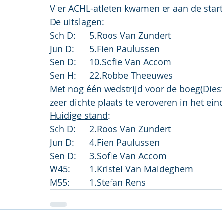
Vier ACHL-atleten kwamen er aan de star
De uitslagen:
Sch D:	
5.Ro
os Van Zundert
Jun D:	
5.Fi
en Paulussen
Sen D:	
10.So
fie Van Accom
Sen H:	
22.Ro
bbe Theeuwes
Met nog één wedstrijd voor de boeg(Diest
zeer dichte plaats te veroveren in het ei
Huidige stand
:
Sch D:	
2.Ro
os Van Zundert
Jun D:	
4.Fi
en Paulussen
Sen D:	
3.So
fie Van Accom
W45:	
1.Kr
istel Van Maldeghem
M55:	
1.St
efan Rens