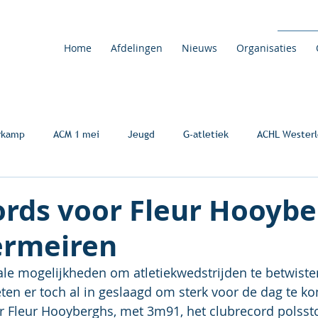
Home
Afdelingen
Nieuws
Organisaties
rkamp
ACM 1 mei
Jeugd
G-atletiek
ACHL Westerl
ords voor Fleur Hooyb
ermeiren
e mogelijkheden om atletiekwedstrijden te betwisten,
eten er toch al in geslaagd om sterk voor de dag te k
r Fleur Hooyberghs, met 3m91, het clubrecord polsst