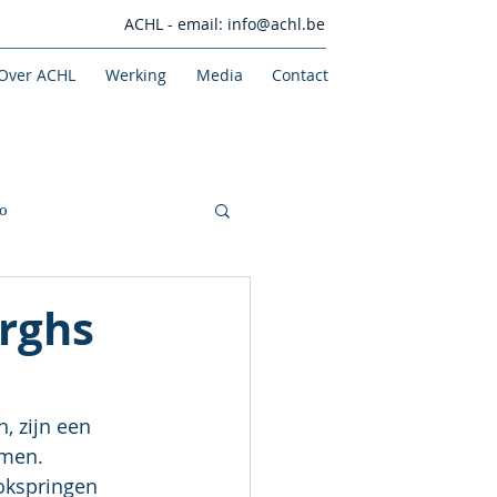
ACHL - email:
info@achl.be
Over ACHL
Werking
Media
Contact
o
erghs
 zijn een 
omen.
okspringen 