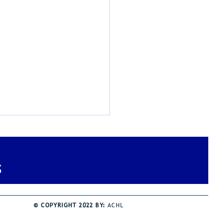
lle Categorieën:
, Zilver en Brons!
e Belgische
S
ioenschappen Alle
gorieën haalden onze
en drie maal het podium.
© COPYRIGHT 2022 BY:
ACHL
ermeiren won de titel in