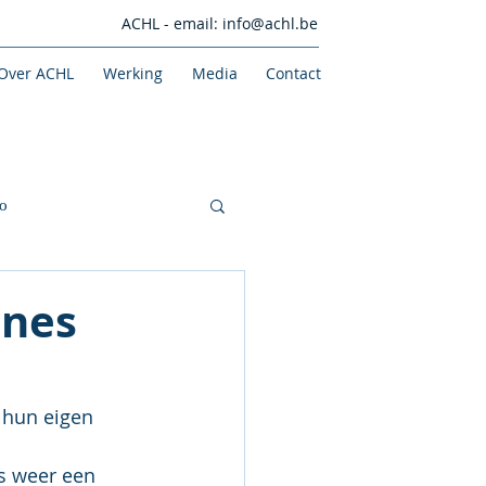
ACHL - email:
info@achl.be
Over ACHL
Werking
Media
Contact
o
nnes
 hun eigen 
is weer een 