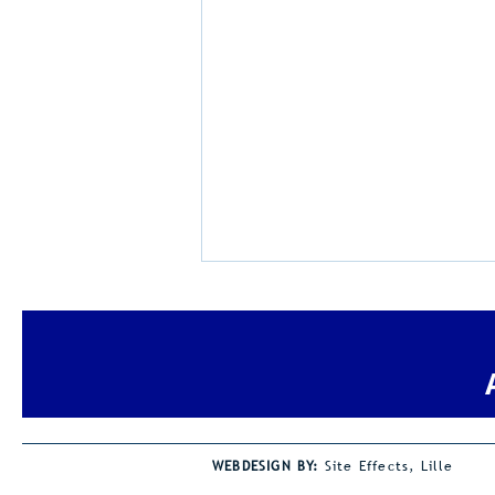
Pluym-Van Loon
Avondmeeting
Met 260 deelnemers en een
vlotte organisatie mogen we
tevreden terugblikken op onze
jaarlijkse avondmeeting. De
WEBDESIGN BY:
Site Effects, Lille
wind was wel een spelbreker bij