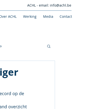
ACHL - email:
info@achl.be
Over ACHL
Werking
Media
Contact
o
iger
record op de 
and overzicht 