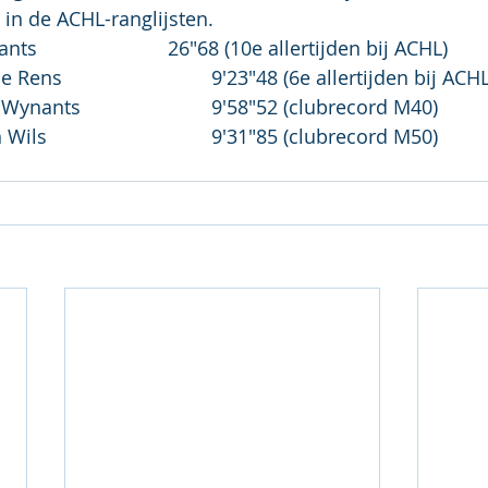
 in de ACHL-ranglijsten.
200 M40:	Joost Wynants			26"68 (10e allertijden bij ACHL)
3000 Sen H:	Yenthe Rens				9'23"48 (6e allertijden bij ACH
3000 M40:	Joost Wynants			9'58"52 (clubrecord M40)
3000 M50:	Johan Wils				9'31"85 (clubrecord M50)