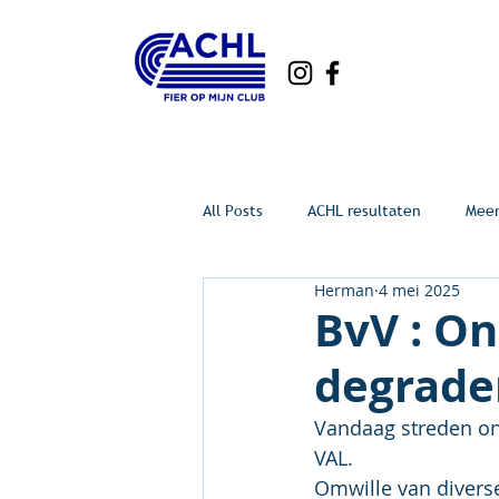
All Posts
ACHL resultaten
Mee
Herman
4 mei 2025
BvV : O
degrader
Vandaag streden onz
VAL.
Omwille van diverse