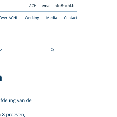
ACHL - email:
info@achl.be
Over ACHL
Werking
Media
Contact
o
n
fdeling van de 
 8 proeven, 