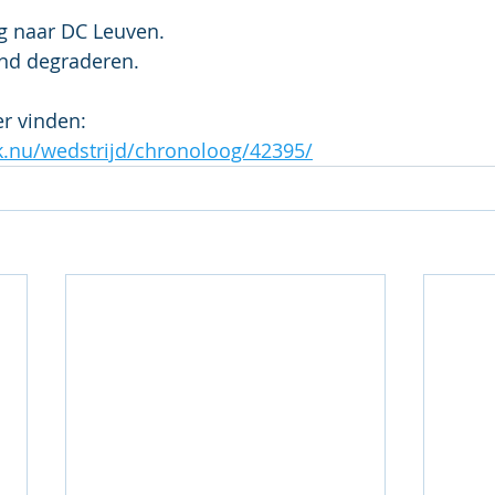
g naar DC Leuven.
nd degraderen.
er vinden:
ek.nu/wedstrijd/chronoloog/42395/