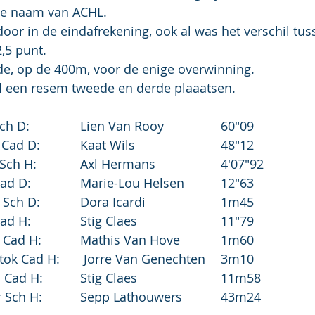
de naam van ACHL.
oor in de eindafrekening, ook al was het verschil tu
,5 punt.
de, op de 400m, voor de enige overwinning.
l een resem tweede en derde plaaatsen.
1e plaats:	400 Sch D:		Lien Van Rooy		60"09
2e plaats:	300H Cad D:		Kaat Wils			48"12
			1500 Sch H:		Axl Hermans			4'07"92
3e plaats:	100 Cad D:		Marie-Lou Helsen		12"63
			Hoog Sch D:		Dora Icardi			1m45
			100 Cad H:		Stig Claes			11"79
			Hoog Cad H:		Mathis Van Hove		1m60
			Polsstok Cad H:	 Jorre Van Genechten	3m10
			Kogel Cad H:		Stig Claes			11m58
			Speer Sch H:		Sepp Lathouwers		43m24