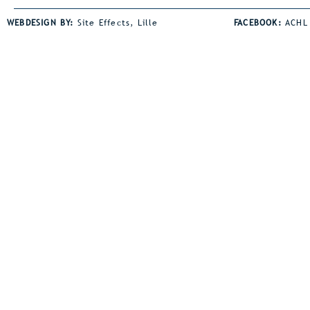
jaarlijkse avondmeeting. De
horden een s
WEBDESIGN BY:
Site Effects, Lille
FACEBOOK:
ACHL
wind was wel een spelbreker bij
de juniorsho
heel wat disciplines. Dat was
bezit Jaden z
zeker zo voor onze afstand
juniorsrecor