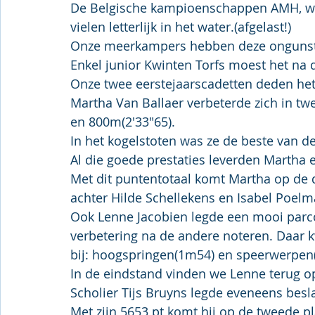
De Belgische kampioenschappen AMH, waa
vielen letterlijk in het water.(afgelast!)
Onze meerkampers hebben deze ongunsti
Enkel junior Kwinten Torfs moest het na
Onze twee eerstejaarscadetten deden het
Martha Van Ballaer verbeterde zich in twe
en 800m(2'33"65).
In het kogelstoten was ze de beste van 
Al die goede prestaties leverden Martha e
Met dit puntentotaal komt Martha op de de
achter Hilde Schellekens en Isabel Poelm
Ook Lenne Jacobien legde een mooi parcou
verbetering na de andere noteren. Daar 
bij: hoogspringen(1m54) en speerwerpen
In de eindstand vinden we Lenne terug op
Scholier Tijs Bruyns legde eveneens besla
Met zijn 5653 pt komt hij op de tweede pl