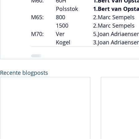
M60:	60H			
1.Be
		Polsstok		
1.Be
M65:	800			
2.Ma
		1500		
2.Ma
M70:	Ver			
5.Jo
		Kogel		
3.Jo
Recente blogposts