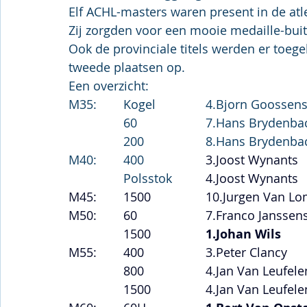
Elf ACHL-masters waren present in de atl
Zij zorgden voor een mooie medaille-buit:
Ook de provinciale titels werden er toegek
tweede plaatsen op.
Een overzicht:
M40:	400			
3.Jo
ost Wy
		Polsstok		
4.Jo
M50:	60			
7.Fr
		1500		
1.Jo
han Wils	
M55:	400			
3.Pet