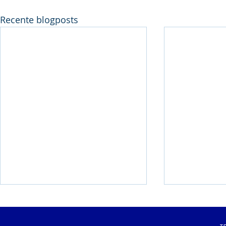
Recente blogposts
Pluym-Van Loon
Weekend m
Avondmeeting
clubrecord