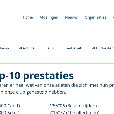
Home
Afdelingen
Nieuws
Organisaties
rkamp
ACM 1 mei
Jeugd
G-atletiek
ACHL Westerl
-10 prestaties
ren er heel wat van onze atleten die zich, met hun pre
van onze club genesteld hebben.
Yanah Beneens	600 Cad D			1'55"06 (8e allertijden)
Dina Van Loon	800 Sch D			2'15"77 (10e allertijden)