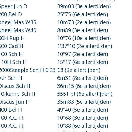
Lenne Jacobien	Speer Jun D			39m03 (3e allertijden)
Lauryn Adewoye	200 Bel D			25"75 (6e allertijden)
Griet Van Laer	Kogel Mas W35		10m73 (2e allertijden)
Isabel Poelmans	Kogel Mas W40		8m89 (3e allertijden)
Ward Boeckx		60H Pup H			10"76 (10e allertijden)
Ties Tops		600 Cad H			1'37"10 (2e allertijden)
Jaden Coley		100 Sch H			10"97 (2e allertijden)
Siebe Bos		110H Sch H			15"17 (6e allertijden)
Ward De Vos		2000Steeple Sch H	6'23"68 (9e allertijden)
Jules Huybrechts	Ver Sch H			6m31 (8e allertijden)
Jules Huybrechts	Discus Sch H			36m15 (6e allertijden)
Jules Huybrechts	10-kamp Sch H		5551 pt (6e allertijden)
Sture Bras		Discus Jun H			35m83 (5e allertijden)
Frederik Claes	400 Bel H			49"40 (5e allertijden)
Jonathan Claes	100 A.C. H			10"68 (3e allertijden)
Frederik Claes	100 A.C. H			10"88 (6e allertijden)