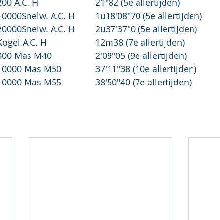
Frederik Claes	200 A.C. H			21"82 (5e allertijden)
Thomas De Smet	10000Snelw. A.C. H	1u18'08"70 (5e allertijden)
Thomas De Smet	20000Snelw. A.C. H	2u37'37"0 (5e allertijden)
Laurenz Nuyens	Kogel A.C. H			12m38 (7e allertijden)
Jooszt Wynants	800 Mas M40			2'09"05 (9e allertijden)
Johan Wils		10000 Mas M50		37'11"38 (10e allertijden)
Jan Van Leuffelen	10000 Mas M55		38'50"40 (7e allertijden)