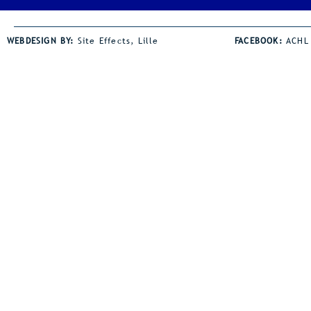
tevreden terugblikken op onze
Jaden Coley 
jaarlijkse avondmeeting. De
horden een s
WEBDESIGN BY:
Site Effects, Lille
FACEBOOK:
ACHL
wind was wel een spelbreker bij
de juniorsho
heel wat disciplines. Dat was
bezit Jaden z
zeker zo voor onze afstand
juniorsrecor